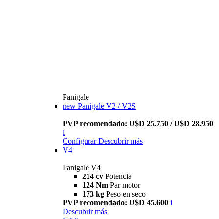
Panigale
new
Panigale V2 / V2S
PVP recomendado: U$D 25.750 / U$D 28.950
i
Configurar
Descubrir más
V4
Panigale V4
214 cv
Potencia
124 Nm
Par motor
173 kg
Peso en seco
PVP recomendado: U$D 45.600
i
Descubrir más