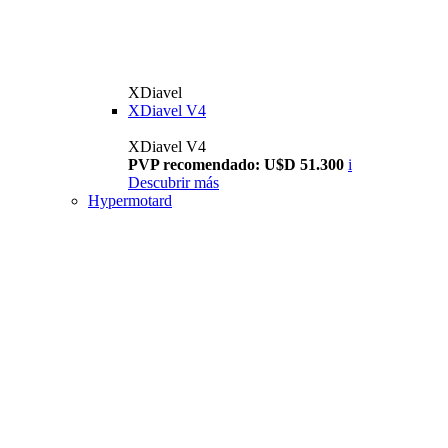
XDiavel
XDiavel V4
XDiavel V4
PVP recomendado: U$D 51.300
i
Descubrir más
Hypermotard