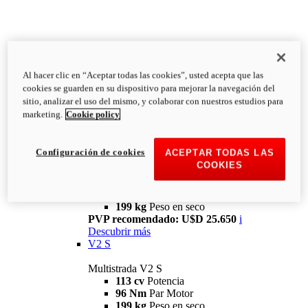
Al hacer clic en “Aceptar todas las cookies”, usted acepta que las
cookies se guarden en su dispositivo para mejorar la navegación del
sitio, analizar el uso del mismo, y colaborar con nuestros estudios para
marketing.
Cookie policy
Multistrada
V2
Configuración de cookies
ACEPTAR TODAS LAS
COOKIES
Multistrada V2
113 cv
Potencia
96 Nm
Par Motor
199 kg
Peso en seco
PVP recomendado: U$D 25.650
i
Descubrir más
V2 S
Multistrada V2 S
113 cv
Potencia
96 Nm
Par Motor
199 kg
Peso en seco