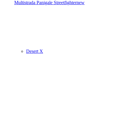
Multistrada
Panigale
Streetfighter
new
Desert X