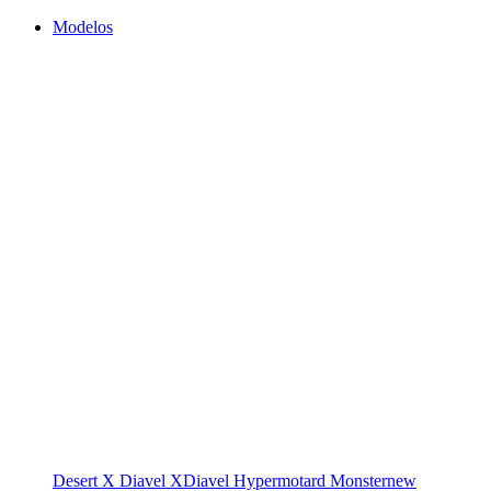
Modelos
Desert X
Diavel
XDiavel
Hypermotard
Monster
new