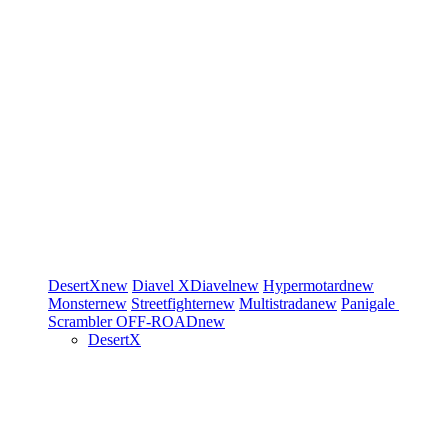
DesertX
new
Diavel
XDiavel
new
Hypermotard
new
Monster
new
Streetfighter
new
Multistrada
new
Panigale
Scrambler
OFF-ROAD
new
DesertX