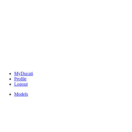
MyDucati
Profile
Logout
Models