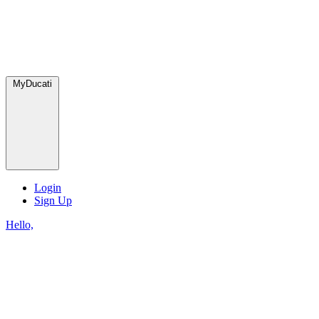
MyDucati
Login
Sign Up
Hello,