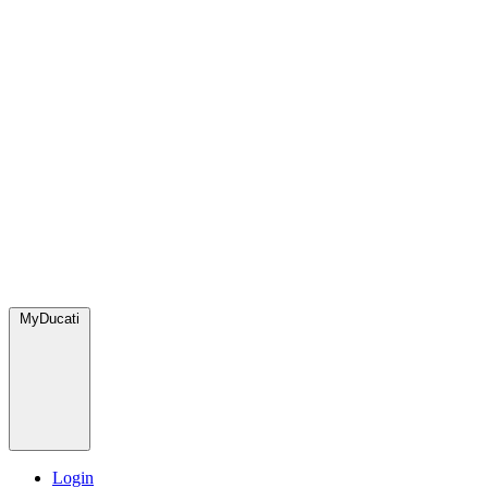
MyDucati
Login