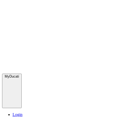
MyDucati
Login