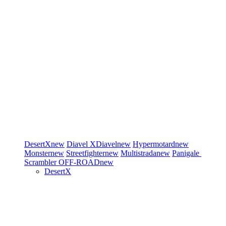
DesertX
new
Diavel
XDiavel
new
Hypermotard
new
Monster
new
Streetfighter
new
Multistrada
new
Panigale
Scrambler
OFF-ROAD
new
DesertX