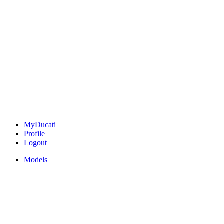
MyDucati
Profile
Logout
Models