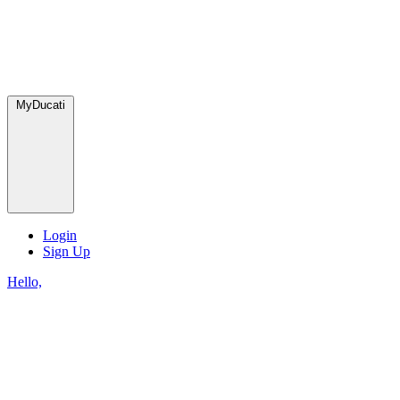
MyDucati
Login
Sign Up
Hello,