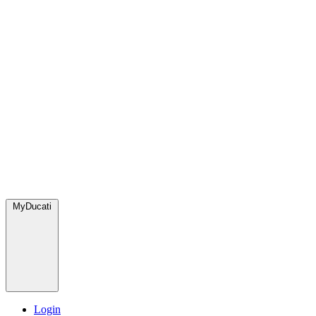
MyDucati
Login