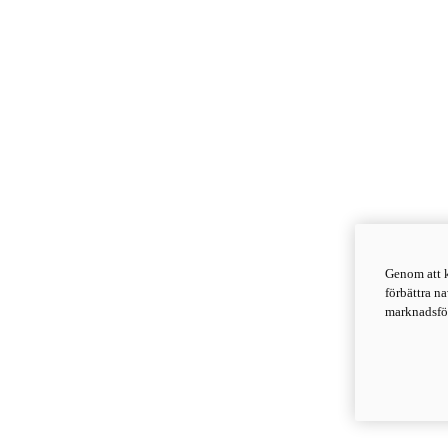
Genom att k
förbättra n
marknadsför