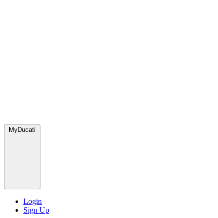
MyDucati
Login
Sign Up