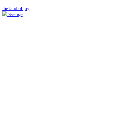
the land of joy
Sverige