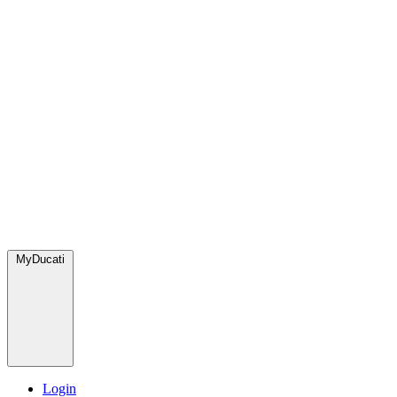
MyDucati
Login