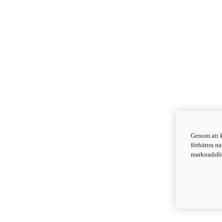
Genom att k
förbättra n
marknadsför