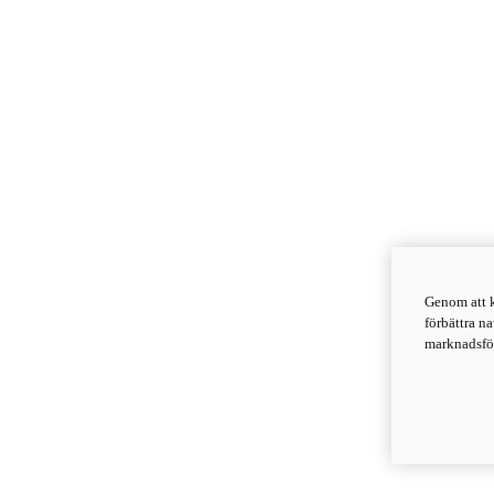
Genom att k
förbättra n
marknadsför