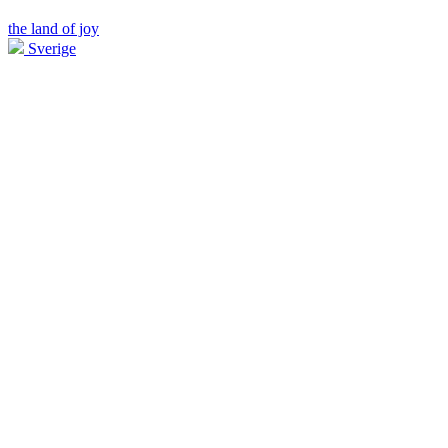
the land of joy
Sverige