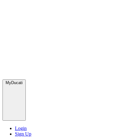
MyDucati
Login
Sign Up