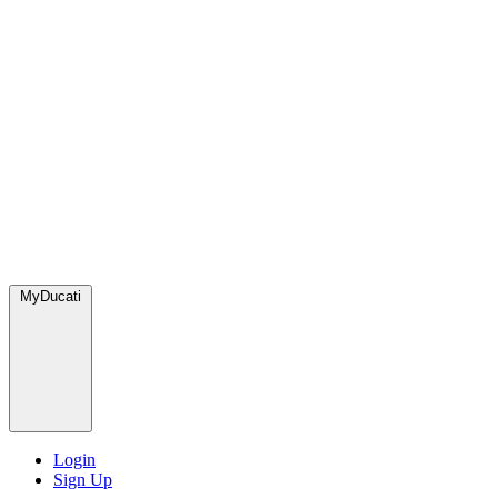
MyDucati
Login
Sign Up