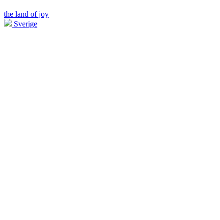
the land of joy
Sverige