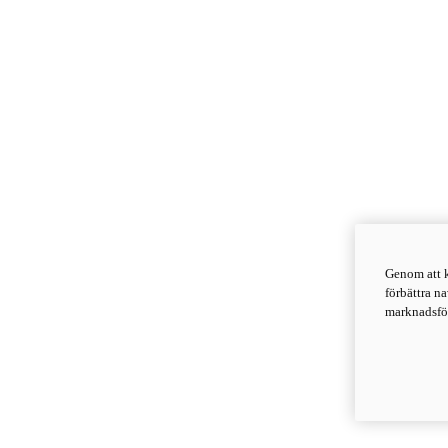
Genom att k
förbättra n
marknadsför