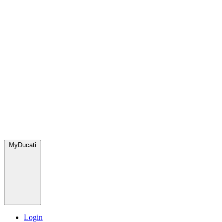
MyDucati
Login