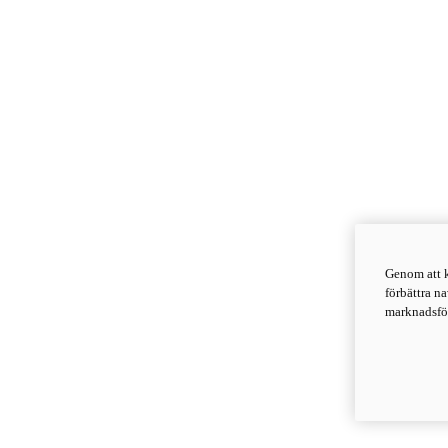
Genom att k
förbättra n
marknadsför