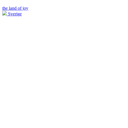
the land of joy
Sverige