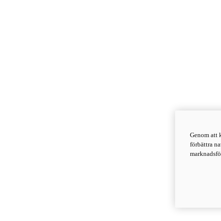
Genom att k
förbättra n
marknadsför