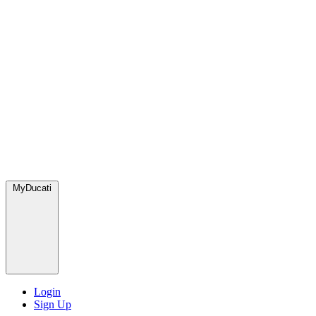
MyDucati
Login
Sign Up