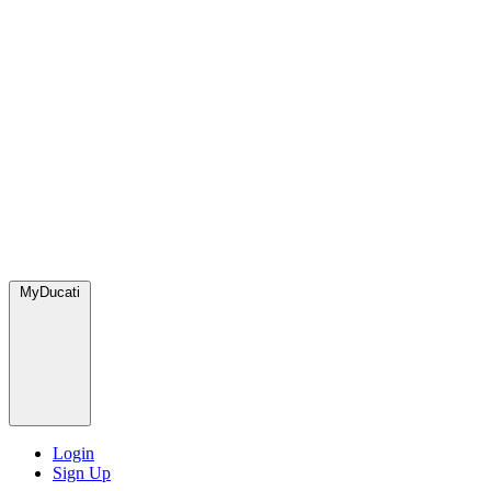
MyDucati
Login
Sign Up