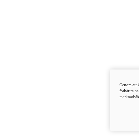
Genom att k
förbättra n
marknadsför