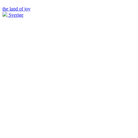
the land of joy
Sverige