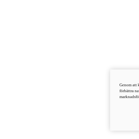
Genom att k
förbättra n
marknadsför