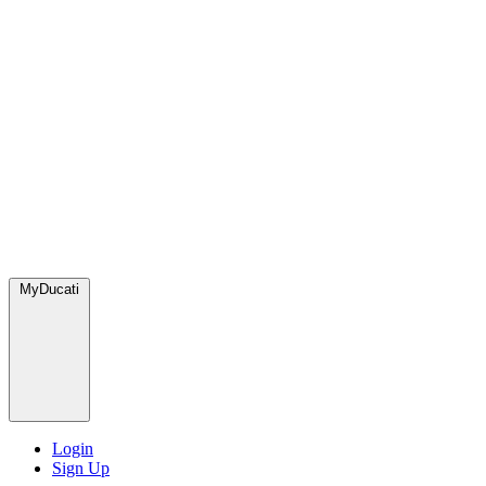
MyDucati
Login
Sign Up