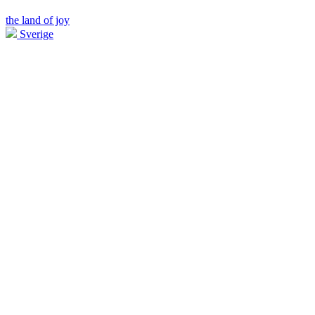
the land of joy
Sverige