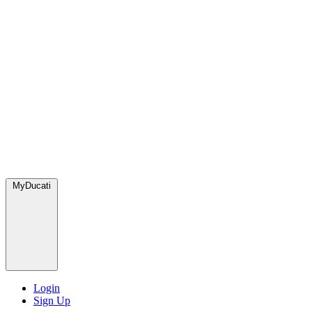
MyDucati
Login
Sign Up