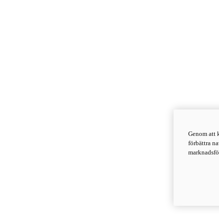
Genom att k
förbättra n
marknadsför