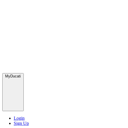
MyDucati
Login
Sign Up