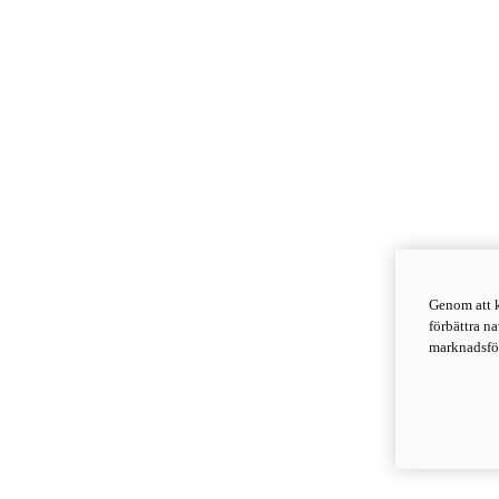
Genom att k
förbättra n
marknadsför