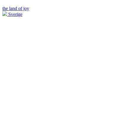
the land of joy
Sverige