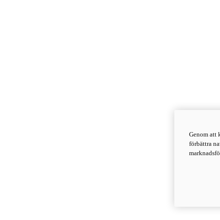
Genom att k
förbättra n
marknadsför