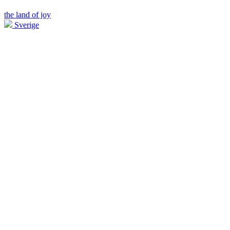
the land of joy
Sverige