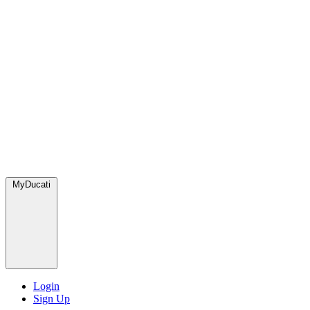
MyDucati
Login
Sign Up