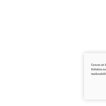
Genom att k
förbättra n
marknadsför