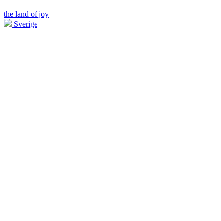
the land of joy
Sverige