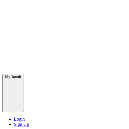
MyDucati
Login
Sign Up