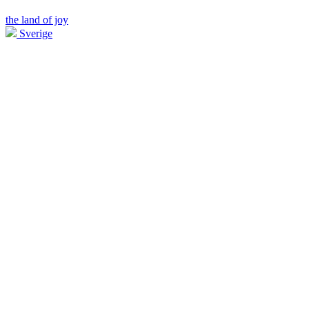
the land of joy
Sverige