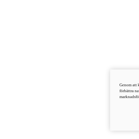
Genom att k
förbättra n
marknadsför