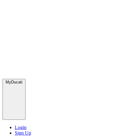
MyDucati
Login
Sign Up