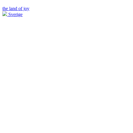
the land of joy
Sverige