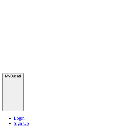
MyDucati
Login
Sign Up