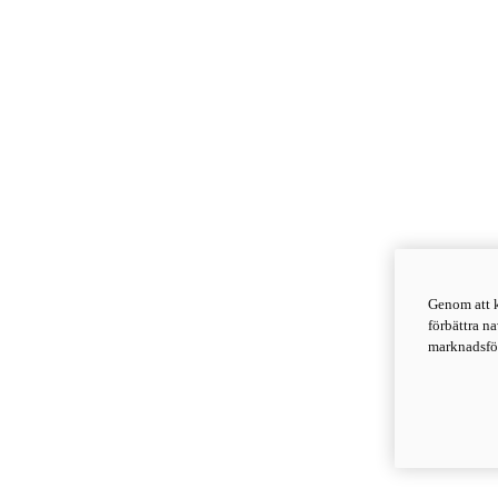
Genom att k
förbättra n
marknadsför