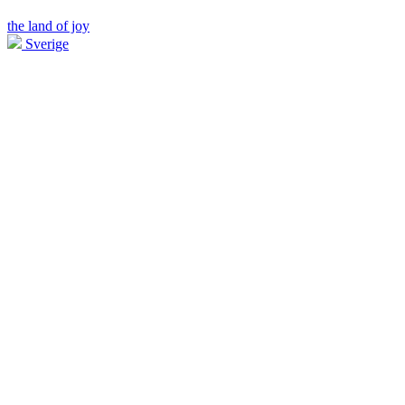
the land of joy
Sverige