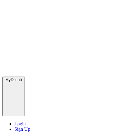
MyDucati
Login
Sign Up