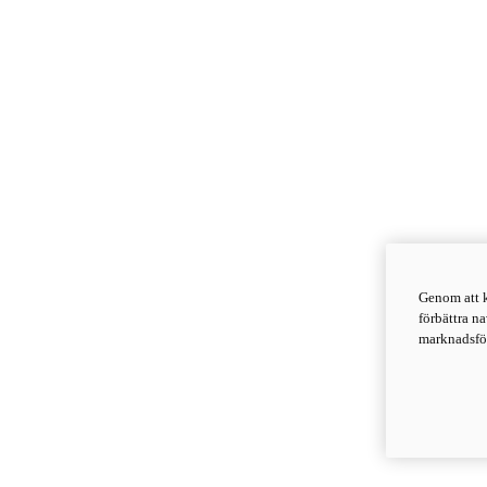
Genom att k
förbättra n
marknadsför