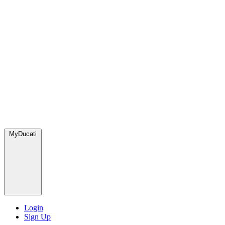
MyDucati
Login
Sign Up