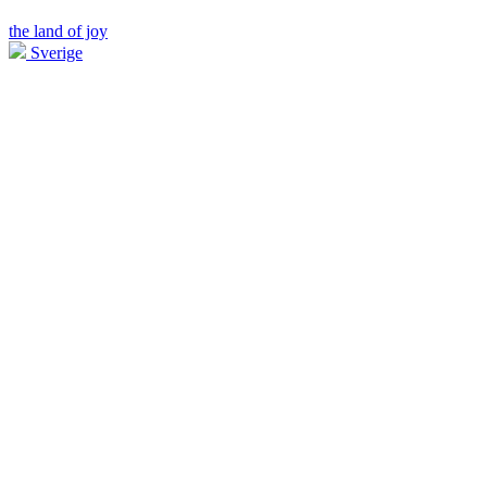
the land of joy
Sverige