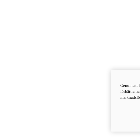
Genom att k
förbättra n
marknadsför