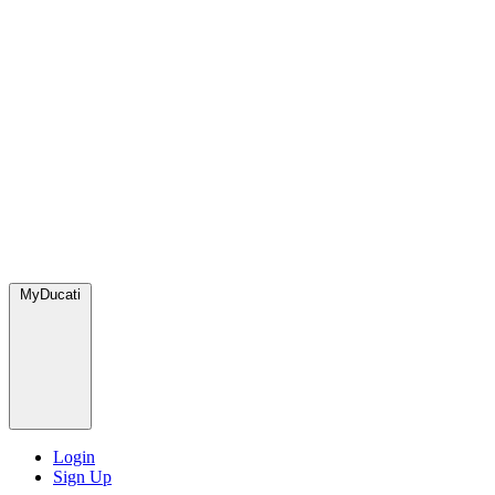
MyDucati
Login
Sign Up