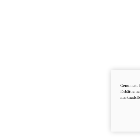
Genom att k
förbättra n
marknadsför