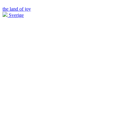
the land of joy
Sverige