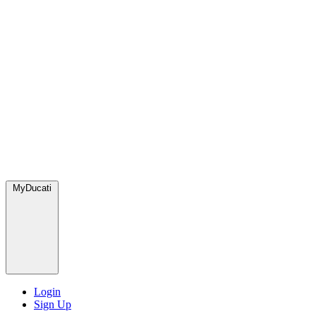
MyDucati
Login
Sign Up