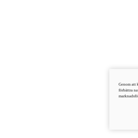
Genom att k
förbättra n
marknadsför