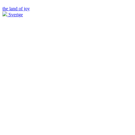
the land of joy
Sverige