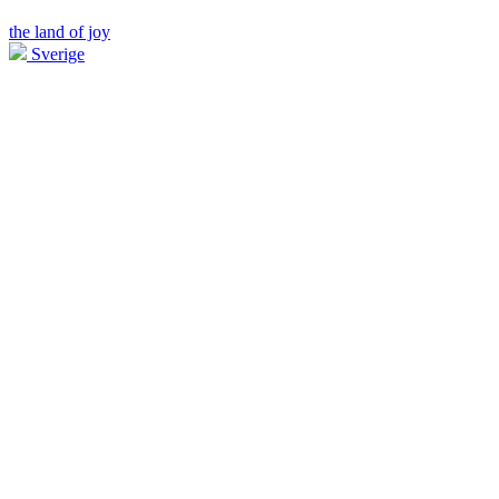
the land of joy
Sverige