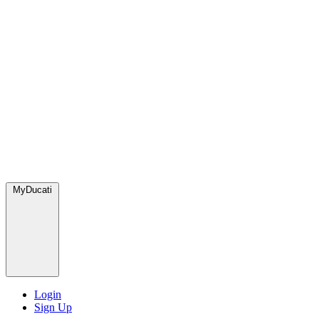
MyDucati
Login
Sign Up