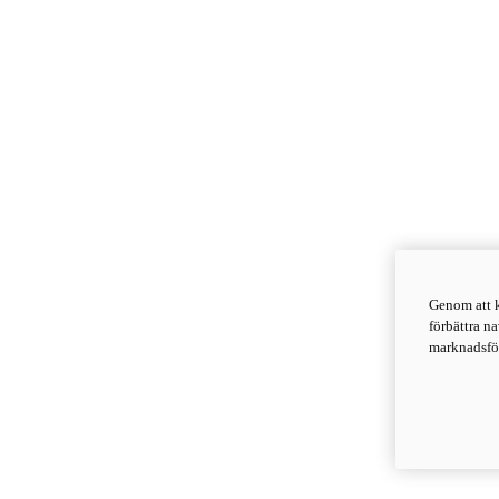
Genom att k
förbättra n
marknadsför