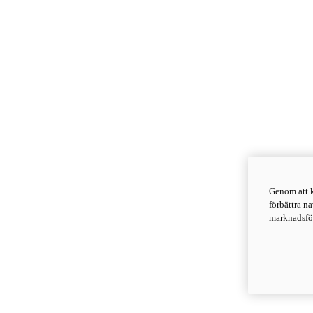
Genom att k
förbättra n
marknadsför