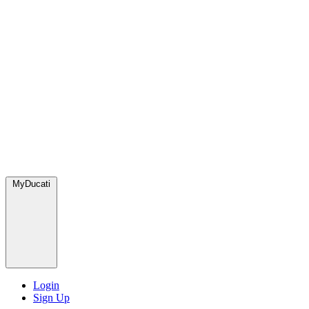
MyDucati
Login
Sign Up