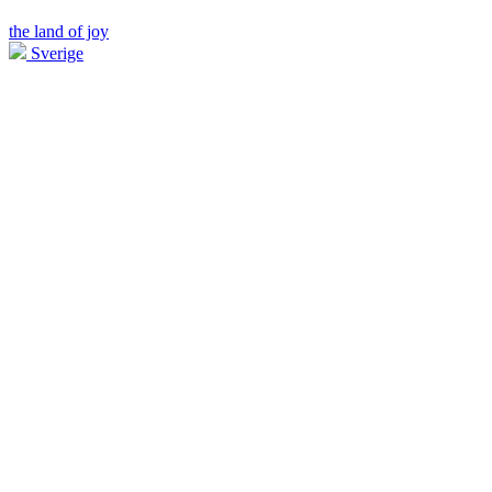
the land of joy
Sverige