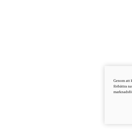
Genom att k
förbättra n
marknadsför