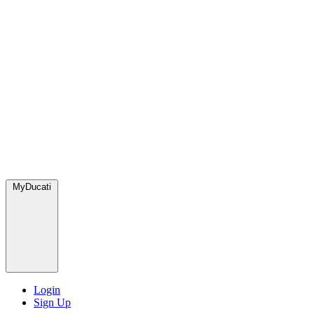
MyDucati
Login
Sign Up