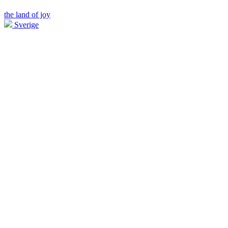
the land of joy
Sverige