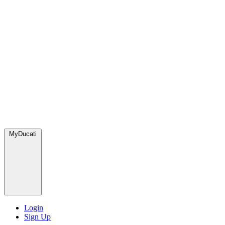
MyDucati
Login
Sign Up