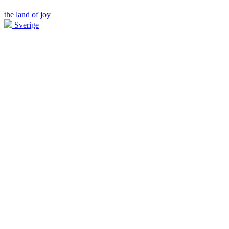
the land of joy
Sverige