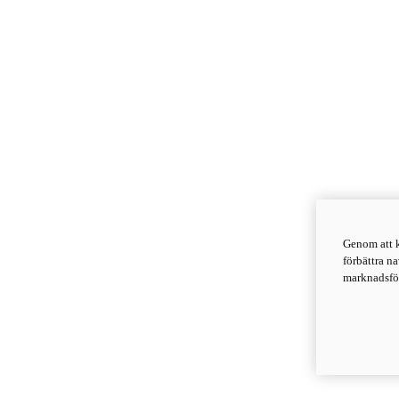
Genom att k
förbättra n
marknadsför