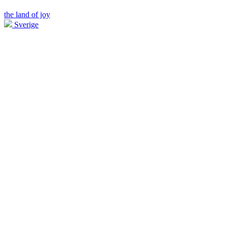
the land of joy
Sverige