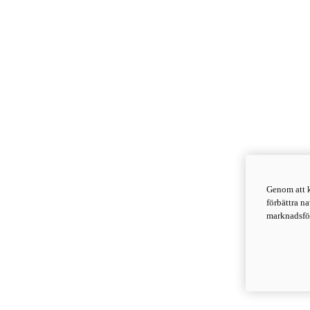
Genom att k
förbättra n
marknadsför