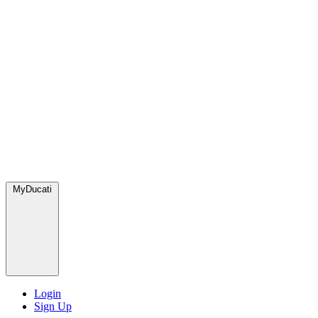
MyDucati
Login
Sign Up