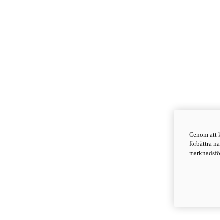
Genom att k
förbättra n
marknadsför