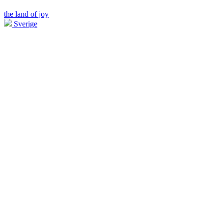
the land of joy
Sverige