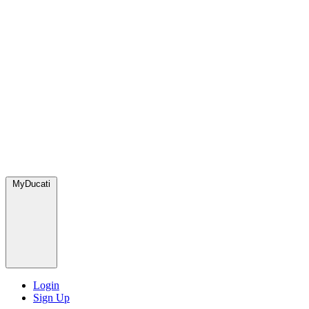
MyDucati
Login
Sign Up