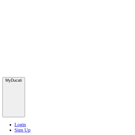
MyDucati
Login
Sign Up