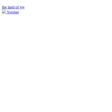
the land of joy
Sverige