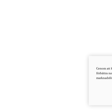
Genom att k
förbättra n
marknadsför