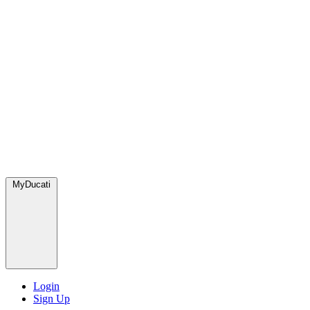
MyDucati
Login
Sign Up