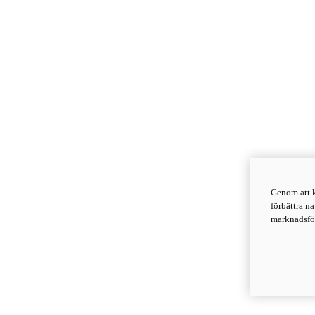
Genom att k
förbättra n
marknadsför