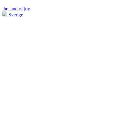
the land of joy
Sverige