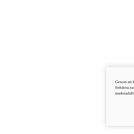
Genom att k
förbättra n
marknadsför