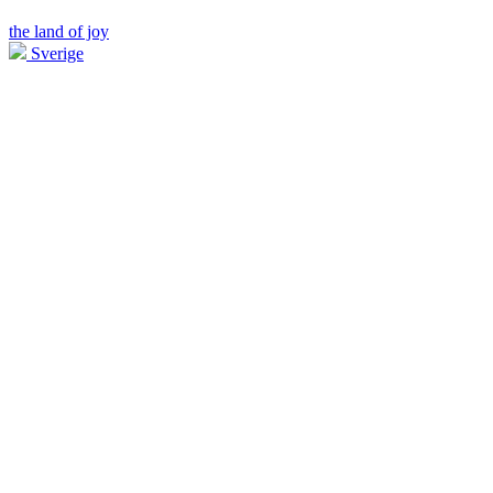
the land of joy
Sverige