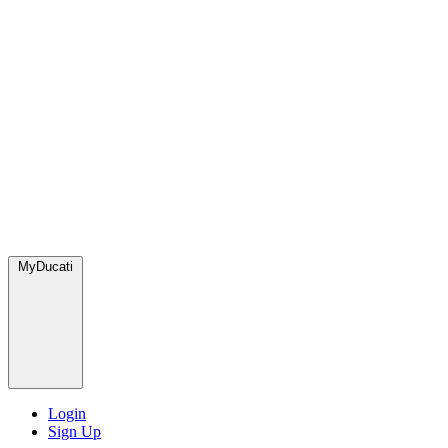
MyDucati
Login
Sign Up