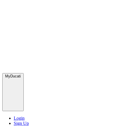
MyDucati
Login
Sign Up