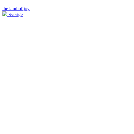
the land of joy
Sverige