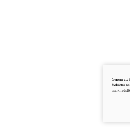
Genom att k
förbättra n
marknadsför