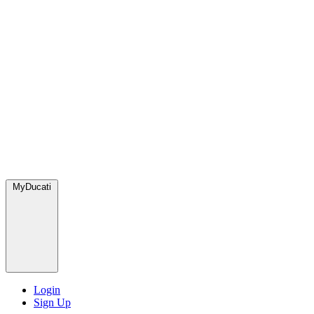
MyDucati
Login
Sign Up