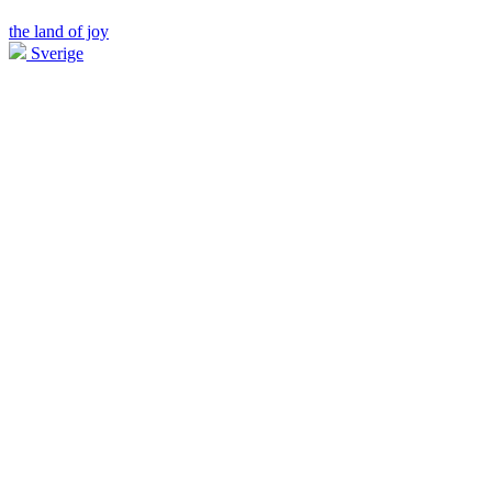
the land of joy
Sverige