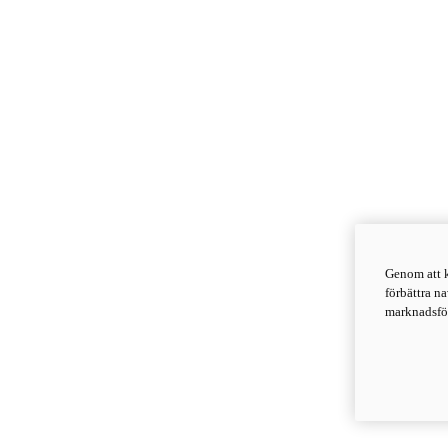
Genom att k
förbättra n
marknadsför