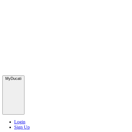
MyDucati
Login
Sign Up