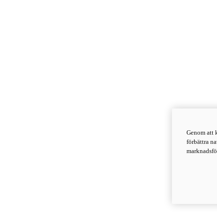
Genom att k
förbättra n
marknadsför