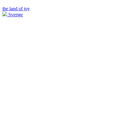
the land of joy
Sverige