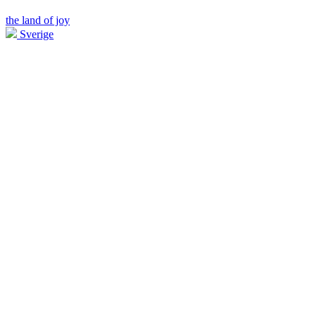
the land of joy
Sverige