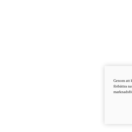
Genom att k
förbättra n
marknadsför