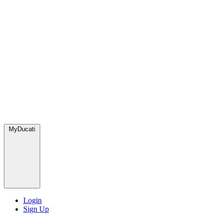
MyDucati
Login
Sign Up