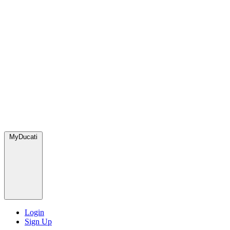
MyDucati
Login
Sign Up