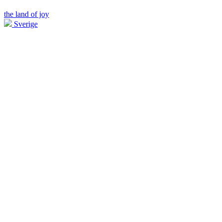
the land of joy
Sverige