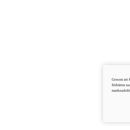
Genom att k
förbättra n
marknadsför