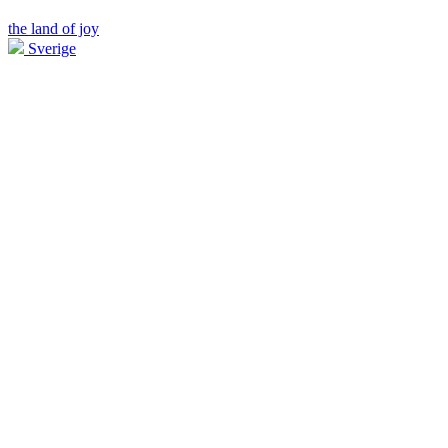
the land of joy
Sverige