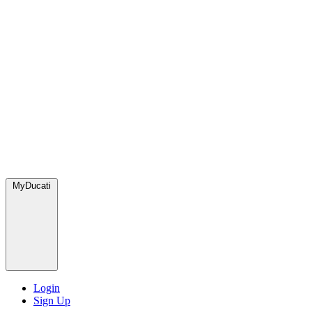
MyDucati
Login
Sign Up