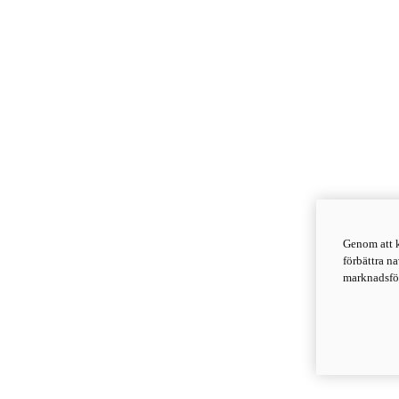
Genom att k
förbättra n
marknadsför