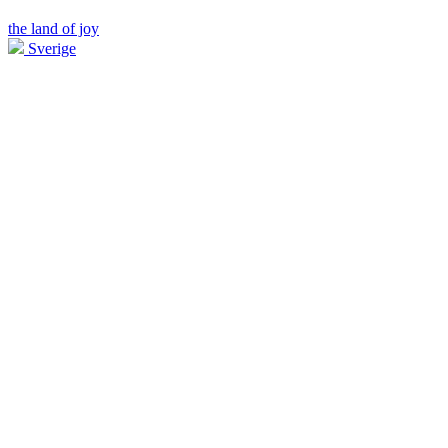
the land of joy
Sverige