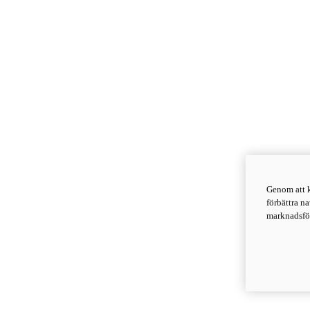
Genom att k
förbättra n
marknadsför