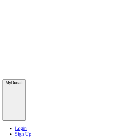
MyDucati
Login
Sign Up