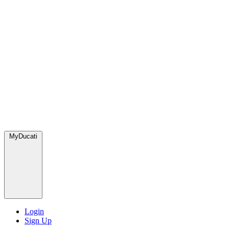
MyDucati
Login
Sign Up