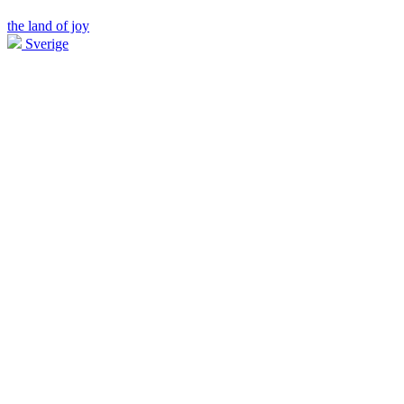
the land of joy
Sverige