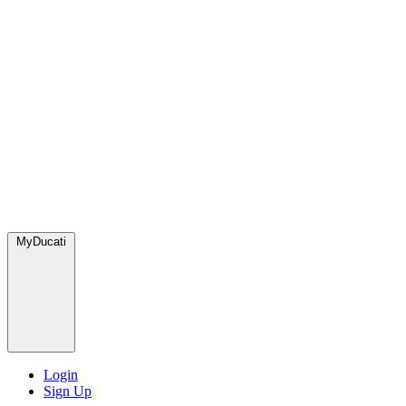
MyDucati
Login
Sign Up