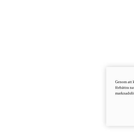
Genom att k
förbättra n
marknadsför