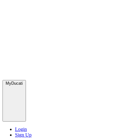
MyDucati
Login
Sign Up