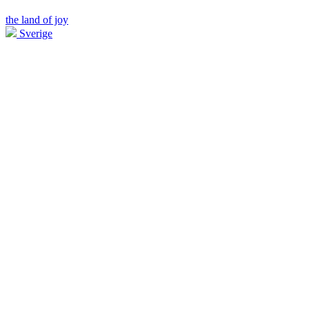
the land of joy
Sverige