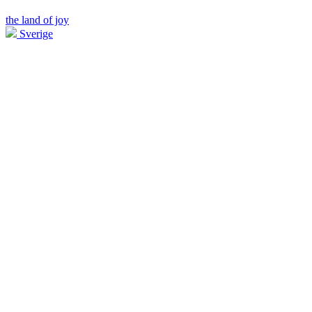
the land of joy
Sverige