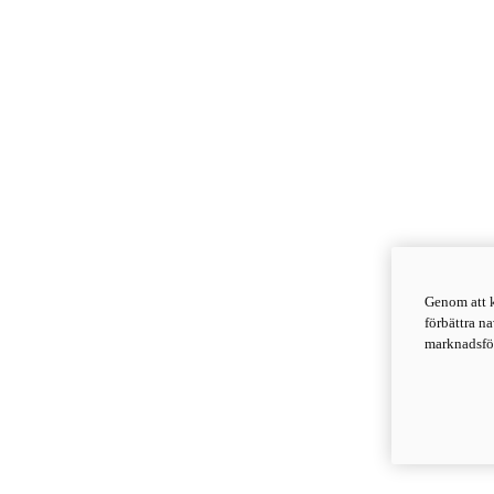
Genom att k
förbättra n
marknadsför