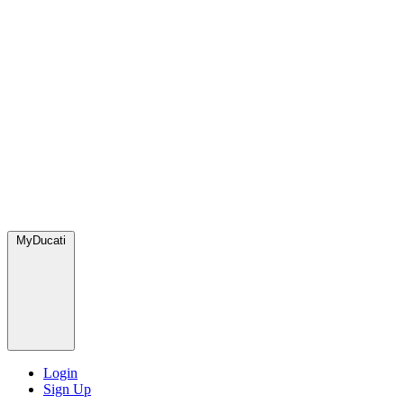
MyDucati
Login
Sign Up