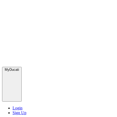
MyDucati
Login
Sign Up