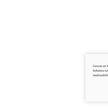
Genom att k
förbättra n
marknadsför