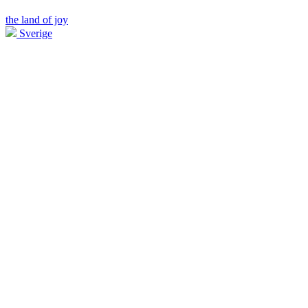
the land of joy
Sverige