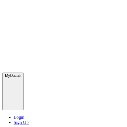
MyDucati
Login
Sign Up