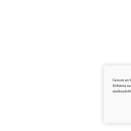
Genom att k
förbättra n
marknadsför