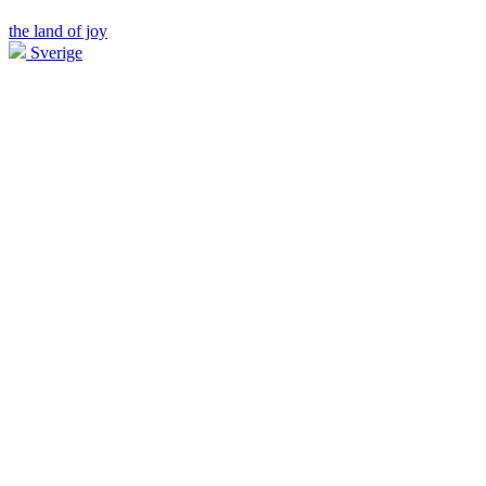
the land of joy
Sverige