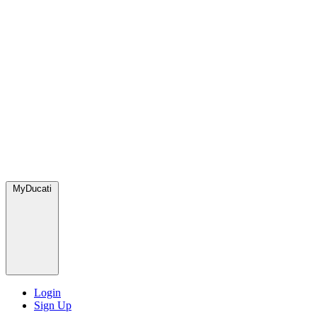
MyDucati
Login
Sign Up