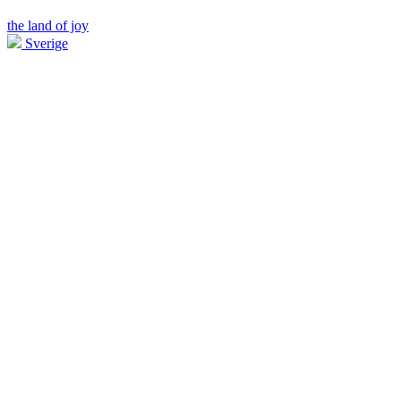
the land of joy
Sverige