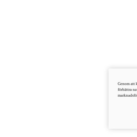
Genom att k
förbättra n
marknadsför