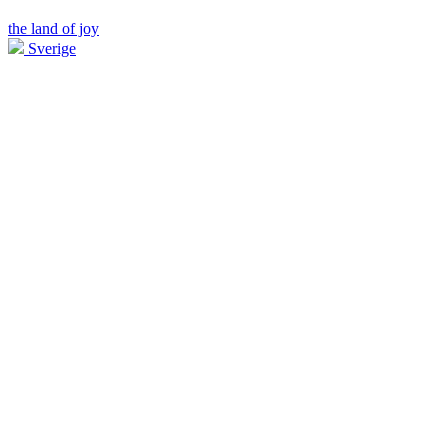
the land of joy
Sverige