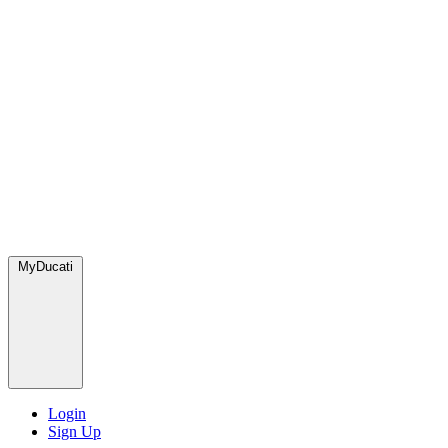
MyDucati
Login
Sign Up