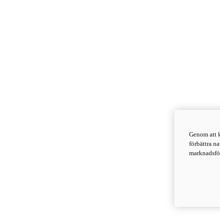
Genom att k
förbättra n
marknadsför