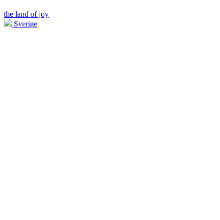
the land of joy
Sverige