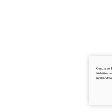
Genom att k
förbättra n
marknadsför