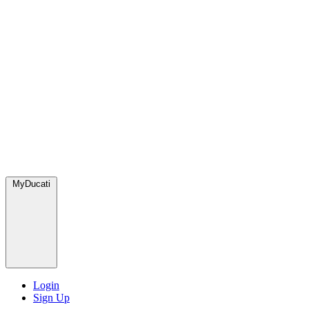
MyDucati
Login
Sign Up