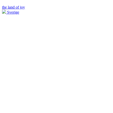
the land of joy
Sverige