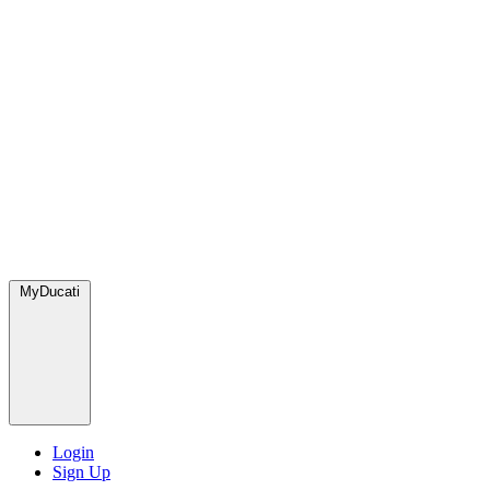
MyDucati
Login
Sign Up