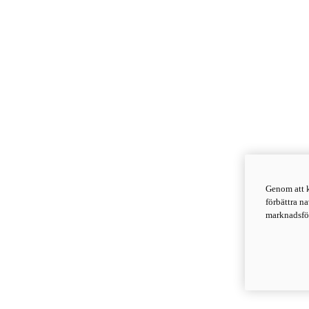
Genom att k
förbättra n
marknadsför